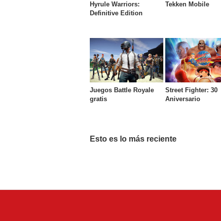
Hyrule Warriors:
Tekken Mobile
Definitive Edition
Juegos Battle Royale
Street Fighter: 30
gratis
Aniversario
Esto es lo más reciente