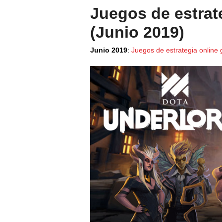
Juegos de estrate
(Junio 2019)
Junio 2019
:
Juegos de estrategia online 