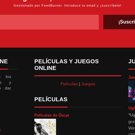
Gestionado por FeedBurner. Introduce tu email y ¡suscríbete!
INE
PELÍCULAS Y JUEGOS
J
ONLINE
 los
Jue
las y
Películas
|
Juegos
e dar
PELÍCULAS
Ugl
*Ug
Películas de Óscar
gra
Win
s
(20