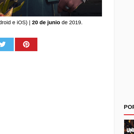
roid e iOS) |
20 de junio
de 2019.
PO