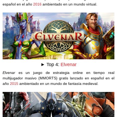
español en el año
2016
ambientado en un mundo virtual.
► Top 4:
Elvenar
Elvenar
es un juego de estrategia online en tiempo real
multijugador masivo (MMORTS) gratis lanzado en español en el
año
2015
ambientado en un mundo de fantasía medieval.