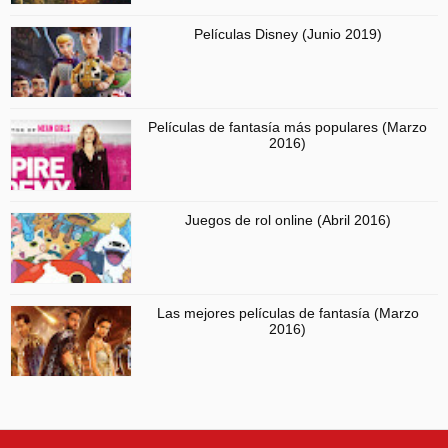
Películas Disney (Junio 2019)
Películas de fantasía más populares (Marzo
2016)
Juegos de rol online (Abril 2016)
Las mejores películas de fantasía (Marzo
2016)