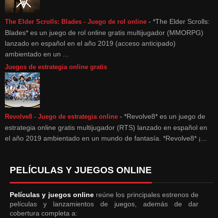
-
*The Elder Scrolls:
The Elder Scrolls: Blades - Juego de rol online
Blades* es un juego de rol online gratis multijugador (MMORPG)
lanzado en español en el año 2019 (acceso anticipado)
ambientado en un ...
Juegos de estrategia online gratis
-
*Revolve8* es un juego de
Revolve8 - Juego de estrategia online
estrategia online gratis multijugador (RTS) lanzado en español en
el año 2019 ambientado en un mundo de fantasía. *Revolve8* ¡...
PELÍCULAS Y JUEGOS ONLINE
Películas y juegos online
reúne los principales estrenos de
películas y lanzamientos de juegos, además de dar
cobertura completa a: