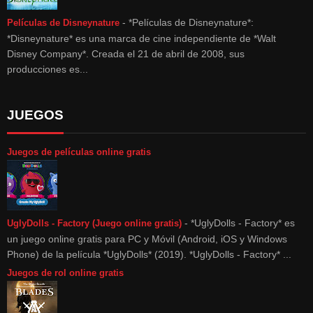
-
*Películas de Disneynature*:
Películas de Disneynature
*Disneynature* es una marca de cine independiente de *Walt
Disney Company*. Creada el 21 de abril de 2008, sus
producciones es...
JUEGOS
Juegos de películas online gratis
-
*UglyDolls - Factory* es
UglyDolls - Factory (Juego online gratis)
un juego online gratis para PC y Móvil (Android, iOS y Windows
Phone) de la película *UglyDolls* (2019). *UglyDolls - Factory* ...
Juegos de rol online gratis