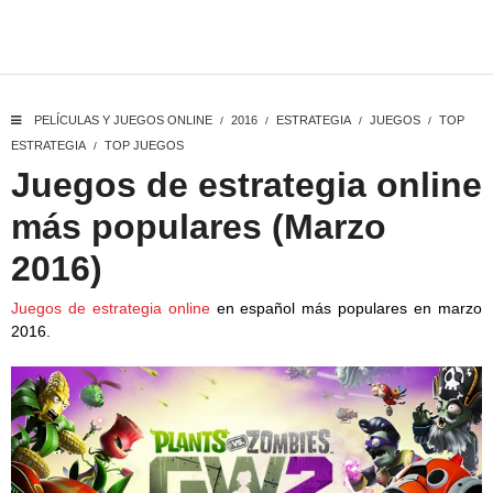
PELÍCULAS Y JUEGOS ONLINE
2016
ESTRATEGIA
JUEGOS
TOP
/
/
/
/
ESTRATEGIA
TOP JUEGOS
/
Juegos de estrategia online
más populares (Marzo
2016)
Juegos de estrategia online
en español más populares en marzo
2016.