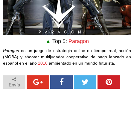
▲
Top 5:
Paragon
Paragon
es un juego de estrategia online en tiempo real, acción
(MOBA) y shooter multijugador cooperativo de pago lanzado en
español en el año
2016
ambientado en un mundo futurista.
Envía